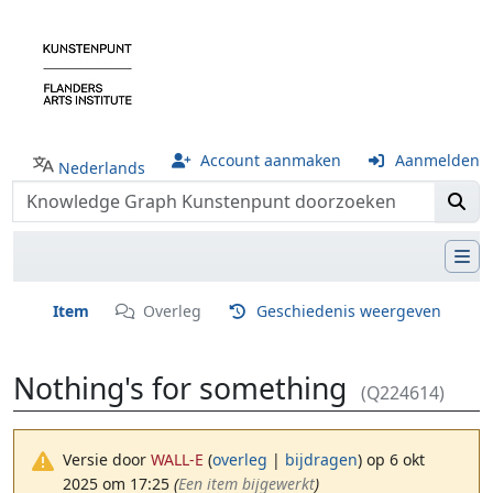
Account aanmaken
Aanmelden
Nederlands
Item
Overleg
Geschiedenis weergeven
Nothing's for something
(Q224614)
Versie door
WALL-E
(
overleg
|
bijdragen
)
op 6 okt
2025 om 17:25
(‎
Een item bijgewerkt
)