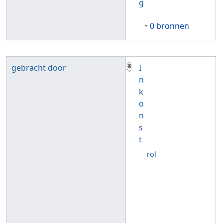
g
0 bronnen
gebracht door
I
n
k
o
n
s
t
rol