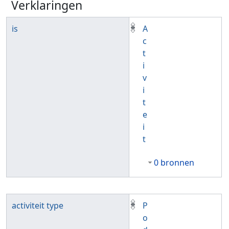
Verklaringen
is
A
c
t
i
v
i
t
e
i
t
0 bronnen
activiteit type
P
o