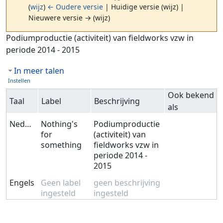
(
wijz
)
← Oudere versie
| Huidige versie (wijz) |
Nieuwere versie → (wijz)
Ga naar:
navigatie
,
zoeken
Podiumproductie (activiteit) van fieldworks vzw in
periode 2014 - 2015
In meer talen
Instellen
Ook bekend
Taal
Label
Beschrijving
als
Nederlands
Nothing's
Podiumproductie
for
(activiteit) van
something
fieldworks vzw in
periode 2014 -
2015
Engels
Geen label
geen beschrijving
ingesteld
ingesteld