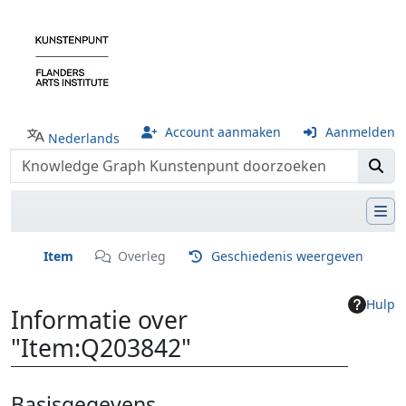
Account aanmaken
Aanmelden
Nederlands
Item
Overleg
Geschiedenis weergeven
Hulp
Informatie over
"Item:Q203842"
Ga naar:
navigatie
,
zoeken
Basisgegevens