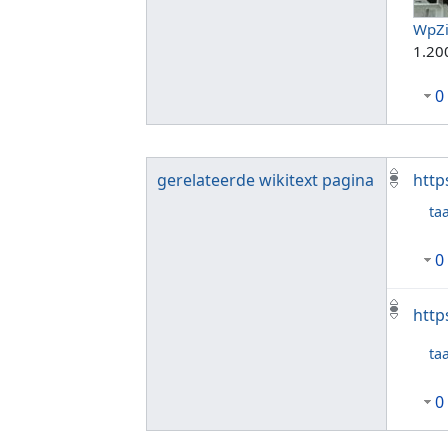
WpZi
1.20
0
gerelateerde wikitext pagina
http
taa
0
http
taa
0