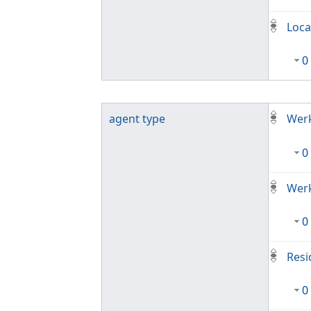
Loca
0
agent type
Werk
0
Werk
0
Resi
0