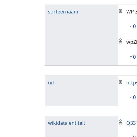
sorteernaam
WP 
0
wpZ
0
url
http
0
wikidata entiteit
Q33