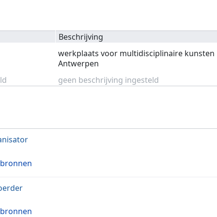
Beschrijving
werkplaats voor multidisciplinaire kunsten 
Antwerpen
ld
geen beschrijving ingesteld
nisator
 bronnen
oerder
 bronnen