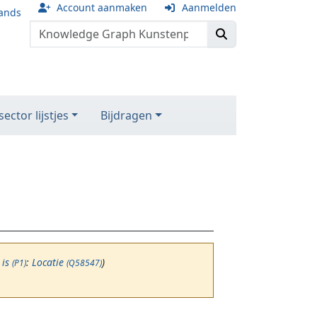
Account aanmaken
Aanmelden
ands
ector lijstjes
Bijdragen
:
is
:
Locatie
)
(P1)
(Q58547)