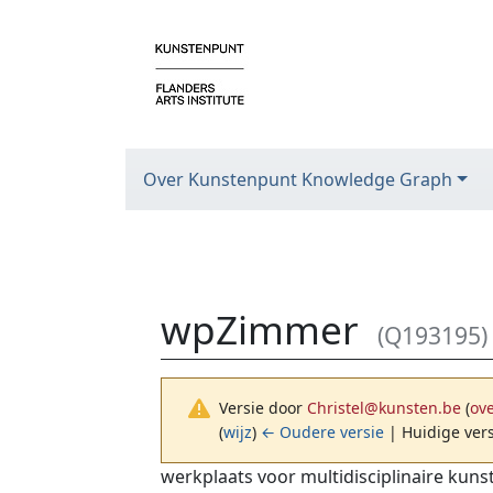
Over Kunstenpunt Knowledge Graph
wpZimmer
(Q193195)
Versie door
Christel@kunsten.be
(
ov
(
wijz
)
← Oudere versie
| Huidige vers
Ga naar:
navigatie
,
zoeken
werkplaats voor multidisciplinaire kun