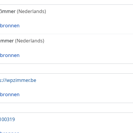
Zimmer
(Nederlands)
 bronnen
immer
(Nederlands)
 bronnen
s://wpzimmer.be
 bronnen
100319