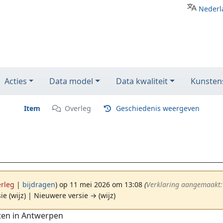
Nederl
Acties
Data model
Data kwaliteit
Kunstens
Item
Overleg
Geschiedenis weergeven
erleg
|
bijdragen
)
op 11 mei 2026 om 13:08
(‎
Verklaring aangemaakt
ie (wijz) | Nieuwere versie → (wijz)
sten in Antwerpen