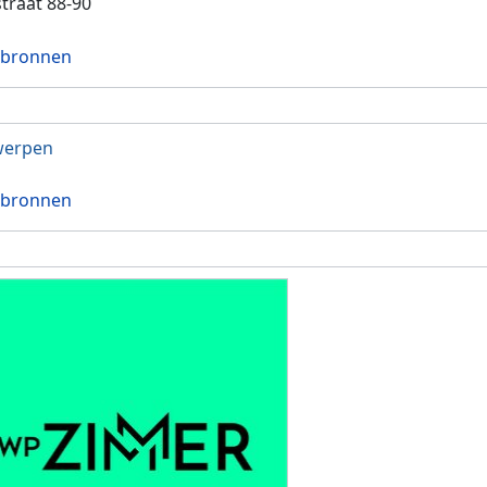
traat 88-90
 bronnen
werpen
 bronnen