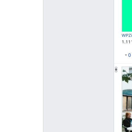
WPZi
1.11
0