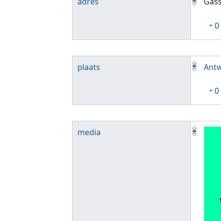
adres
Gass
0
plaats
Ant
0
media