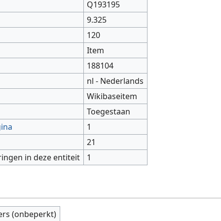
Q193195
9.325
120
Item
188104
nl - Nederlands
Wikibaseitem
Toegestaan
gina
1
21
ringen in deze entiteit
1
ers (onbeperkt)