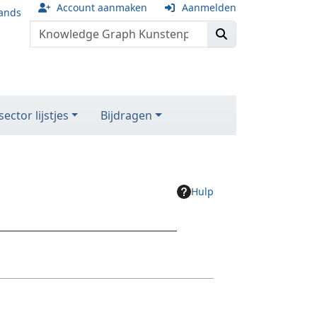
Account aanmaken
Aanmelden
ands
ector lijstjes
Bijdragen
Hulp