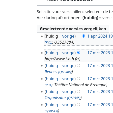
Selectie voor verschillen: selecteer de 
Verklaring afkortingen:
(huidig)
= versc
1
huidig
vorige
1 apr 2024 19
a
: Q3527884
(P75)
p
1
r
huidig
vorige
17 mrt 2023 
7
2
http://www.t-n-b.fr/
m
0
huidig
vorige
17 mrt 2023 
r
2
Rennes
(Q63466)
t
4
huidig
vorige
17 mrt 2023 
2
: Théâtre National de Bretagne
(P31)
0
huidig
vorige
17 mrt 2023 
2
Organisator
3
(Q58545)
huidig
vorige
17 mrt 2023 
(Q58543)