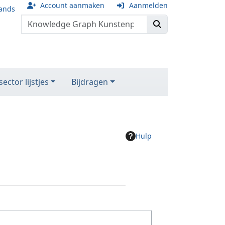
Account aanmaken
Aanmelden
ands
ector lijstjes
Bijdragen
Hulp