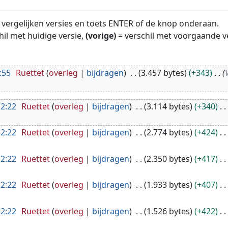
te vergelijken versies en toets ENTER of de knop onderaan.
hil met huidige versie,
(vorige)
= verschil met voorgaande v
:55
Ruettet
overleg
bijdragen
3.457 bytes
+343
12:22
Ruettet
overleg
bijdragen
3.114 bytes
+340
12:22
Ruettet
overleg
bijdragen
2.774 bytes
+424
12:22
Ruettet
overleg
bijdragen
2.350 bytes
+417
12:22
Ruettet
overleg
bijdragen
1.933 bytes
+407
12:22
Ruettet
overleg
bijdragen
1.526 bytes
+422