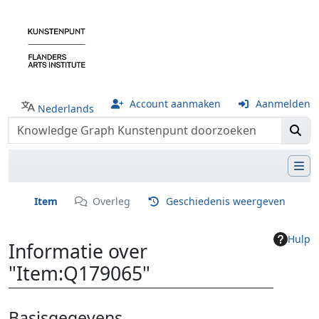
Account aanmaken
Aanmelden
Nederlands
Item
Overleg
Geschiedenis weergeven
Hulp
Informatie over
"Item:Q179065"
Ga naar:
navigatie
,
zoeken
Basisgegevens