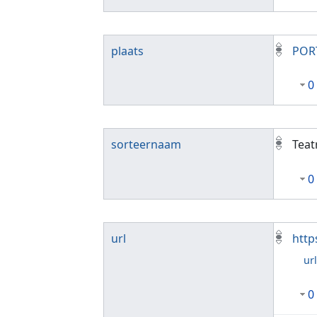
plaats
POR
0
sorteernaam
Teat
0
url
http
ur
0