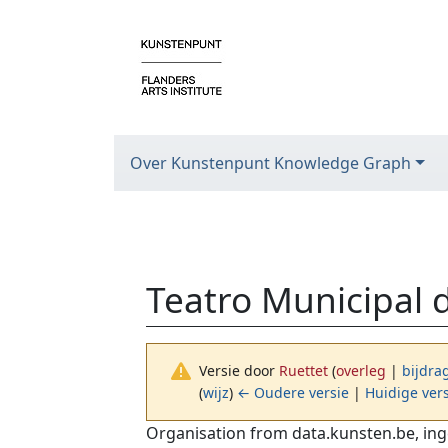
Over Kunstenpunt Knowledge Graph
Teatro Municipal d
Versie door
Ruettet
(
overleg
|
bijdra
(
wijz
)
← Oudere versie
|
Huidige ver
Ga naar:
navigatie
,
zoeken
Organisation from data.kunsten.be, ing