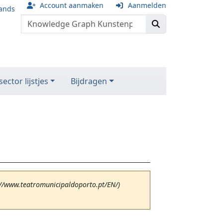
Account aanmaken
Aanmelden
ands
ector lijstjes
Bijdragen
://www.teatromunicipaldoporto.pt/EN/)