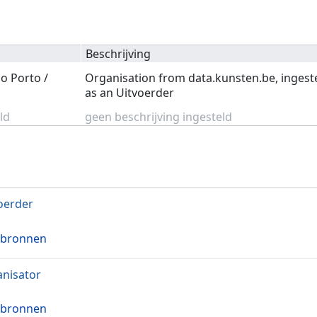
Beschrijving
o Porto /
Organisation from data.kunsten.be, ingest
as an Uitvoerder
ld
geen beschrijving ingesteld
oerder
 bronnen
nisator
 bronnen