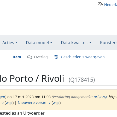
Nederl
Acties
Data model
Data kwaliteit
Kunstens
Item
Overleg
Geschiedenis weergeven
o Porto / Rivoli
(Q178415)
gen
)
op 17 mrt 2023 om 11:03
(‎
Verklaring aangemaakt:
url
: http
(P26)
sie
(
wijz
) |
Nieuwere versie →
(
wijz
)
ested as an Uitvoerder