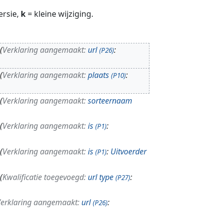
ersie,
k
= kleine wijziging.
Verklaring aangemaakt:
url
:
(P26)
Verklaring aangemaakt:
plaats
:
(P10)
Verklaring aangemaakt:
sorteernaam
Verklaring aangemaakt:
is
:
(P1)
Verklaring aangemaakt:
is
:
Uitvoerder
(P1)
Kwalificatie toegevoegd:
url type
:
(P27)
erklaring aangemaakt:
url
:
(P26)