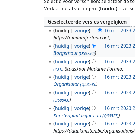
Selectie voor verschillen: selecteer de 
Verklaring afkortingen:
(huidig)
= versc
1
huidig
vorige
16 mrt 2023 
6
https://madamfortuna.be/
m
huidig
vorige
16 mrt 2023 
r
Borgerhout
(Q59730)
t
huidig
vorige
16 mrt 2023 
2
: Stadskoor Madame Foruna
(P31)
0
huidig
vorige
16 mrt 2023 
2
Organisator
3
(Q58545)
huidig
vorige
16 mrt 2023 
(Q58543)
huidig
vorige
16 mrt 2023 
Kunstenpunt legacy url
(Q58527)
huidig
vorige
16 mrt 2023 
https://data.kunsten.be/organisation