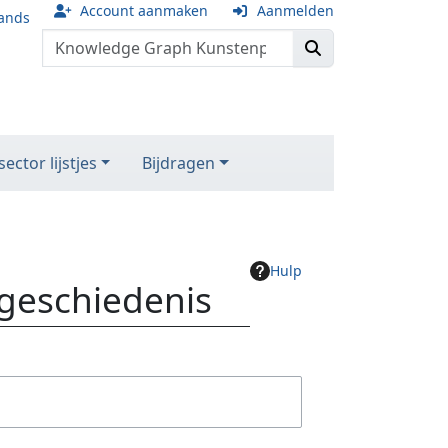
Account aanmaken
Aanmelden
ands
ector lijstjes
Bijdragen
Hulp
geschiedenis