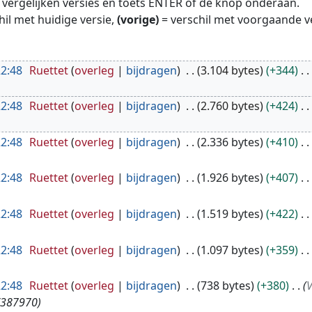
te vergelijken versies en toets ENTER of de knop onderaan.
hil met huidige versie,
(vorige)
= verschil met voorgaande v
22:48
Ruettet
overleg
bijdragen
3.104 bytes
+344
22:48
Ruettet
overleg
bijdragen
2.760 bytes
+424
22:48
Ruettet
overleg
bijdragen
2.336 bytes
+410
22:48
Ruettet
overleg
bijdragen
1.926 bytes
+407
22:48
Ruettet
overleg
bijdragen
1.519 bytes
+422
22:48
Ruettet
overleg
bijdragen
1.097 bytes
+359
22:48
Ruettet
overleg
bijdragen
738 bytes
+380
V
s/387970