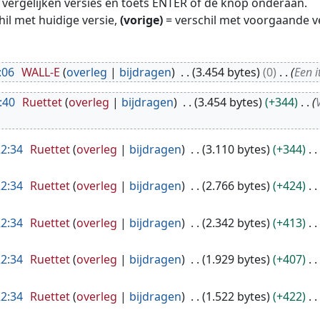
te vergelijken versies en toets ENTER of de knop onderaan.
hil met huidige versie,
(vorige)
= verschil met voorgaande v
:06
WALL-E
overleg
bijdragen
3.454 bytes
0
Een i
:40
Ruettet
overleg
bijdragen
3.454 bytes
+344
22:34
Ruettet
overleg
bijdragen
3.110 bytes
+344
22:34
Ruettet
overleg
bijdragen
2.766 bytes
+424
22:34
Ruettet
overleg
bijdragen
2.342 bytes
+413
22:34
Ruettet
overleg
bijdragen
1.929 bytes
+407
22:34
Ruettet
overleg
bijdragen
1.522 bytes
+422