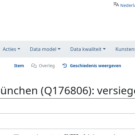
Nederl
Acties
Data model
Data kwaliteit
Kunstens
Item
Overleg
Geschiedenis weergeven
 München (Q176806): versie