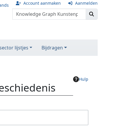
Account aanmaken
Aanmelden
ands
ector lijstjes
Bijdragen
Hulp
geschiedenis