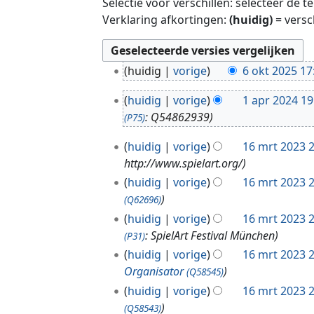
Selectie voor verschillen: selecteer de 
Verklaring afkortingen:
(huidig)
= versc
6
huidig
vorige
6 okt 2025 17
o
1
k
huidig
vorige
1 apr 2024 19
a
t
: Q54862939
(P75)
p
2
1
r
huidig
vorige
16 mrt 2023 
0
6
2
http://www.spielart.org/
2
m
0
5
huidig
vorige
16 mrt 2023 
r
2
(Q62696)
t
4
huidig
vorige
16 mrt 2023 
2
: SpielArt Festival München
(P31)
0
huidig
vorige
16 mrt 2023 
2
Organisator
3
(Q58545)
huidig
vorige
16 mrt 2023 
(Q58543)