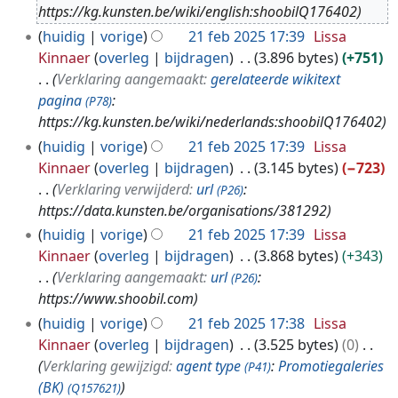
b
https://kg.kunsten.be/wiki/english:shoobilQ176402
2
huidig
vorige
21 feb 2025 17:39
Lissa
0
Kinnaer
overleg
bijdragen
3.896 bytes
+751
2
Verklaring aangemaakt:
gerelateerde wikitext
5
pagina
:
(P78)
https://kg.kunsten.be/wiki/nederlands:shoobilQ176402
huidig
vorige
21 feb 2025 17:39
Lissa
Kinnaer
overleg
bijdragen
3.145 bytes
−723
Verklaring verwijderd:
url
:
(P26)
https://data.kunsten.be/organisations/381292
huidig
vorige
21 feb 2025 17:39
Lissa
Kinnaer
overleg
bijdragen
3.868 bytes
+343
Verklaring aangemaakt:
url
:
(P26)
https://www.shoobil.com
huidig
vorige
21 feb 2025 17:38
Lissa
Kinnaer
overleg
bijdragen
3.525 bytes
0
Verklaring gewijzigd:
agent type
:
Promotiegaleries
(P41)
(BK)
(Q157621)