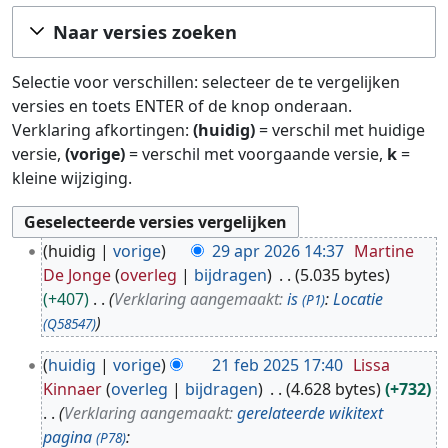
Ga naar:
navigatie
,
zoeken
Naar versies zoeken
Selectie voor verschillen: selecteer de te vergelijken
versies en toets ENTER of de knop onderaan.
Verklaring afkortingen:
(huidig)
= verschil met huidige
versie,
(vorige)
= verschil met voorgaande versie,
k
=
kleine wijziging.
2
huidig
vorige
29 apr 2026 14:37
Martine
9
De Jonge
overleg
bijdragen
5.035 bytes
a
+407
Verklaring aangemaakt:
is
:
Locatie
(P1)
p
(Q58547)
r
2
2
huidig
vorige
21 feb 2025 17:40
Lissa
1
0
Kinnaer
overleg
bijdragen
4.628 bytes
+732
f
2
Verklaring aangemaakt:
gerelateerde wikitext
e
6
pagina
:
(P78)