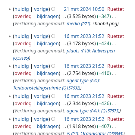
2
huidig
vorige
21 mrt 2024 10:50
Ruettet
1
overleg
bijdragen
3.525 bytes
+347
m
Verklaring aangemaakt:
media
: shoobil.png
(P71)
r
1
t
huidig
vorige
16 mrt 2023 21:52
Ruettet
6
2
overleg
bijdragen
3.178 bytes
+424
m
0
Verklaring aangemaakt:
plaats
:
Antwerpen
(P10)
r
2
(Q59185)
t
4
huidig
vorige
16 mrt 2023 21:52
Ruettet
2
overleg
bijdragen
2.754 bytes
+410
0
Verklaring aangemaakt:
agent type
:
(P41)
2
Tentoonstellingsruimte
(Q157632)
3
huidig
vorige
16 mrt 2023 21:52
Ruettet
overleg
bijdragen
2.344 bytes
+426
Verklaring aangemaakt:
agent type
:
(P41)
(Q157573)
huidig
vorige
16 mrt 2023 21:52
Ruettet
overleg
bijdragen
1.918 bytes
+407
Verklaring aangemaakt:
is
:
Organisator
(P1)
(Q58545)