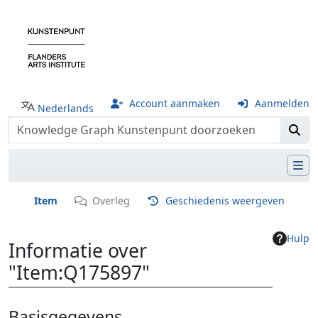
Account aanmaken
Aanmelden
Nederlands
Item
Overleg
Geschiedenis weergeven
Hulp
Informatie over
"Item:Q175897"
Ga naar:
navigatie
,
zoeken
Basisgegevens