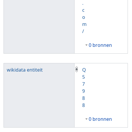
.
c
o
m
/
0 bronnen
wikidata entiteit
Q
5
7
9
8
8
0 bronnen