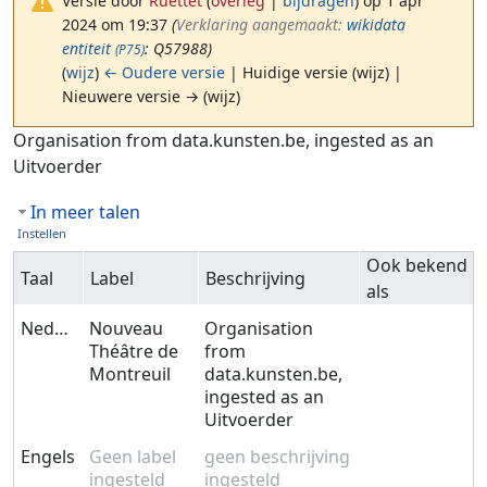
Versie door
Ruettet
(
overleg
|
bijdragen
)
op 1 apr
2024 om 19:37
(‎
Verklaring aangemaakt:
wikidata
entiteit
: Q57988)
(P75)
(
wijz
)
← Oudere versie
| Huidige versie (wijz) |
Nieuwere versie → (wijz)
Ga naar:
navigatie
,
zoeken
Organisation from data.kunsten.be, ingested as an
Uitvoerder
In meer talen
Instellen
Ook bekend
Taal
Label
Beschrijving
als
Nederlands
Nouveau
Organisation
Théâtre de
from
Montreuil
data.kunsten.be,
ingested as an
Uitvoerder
Engels
Geen label
geen beschrijving
ingesteld
ingesteld