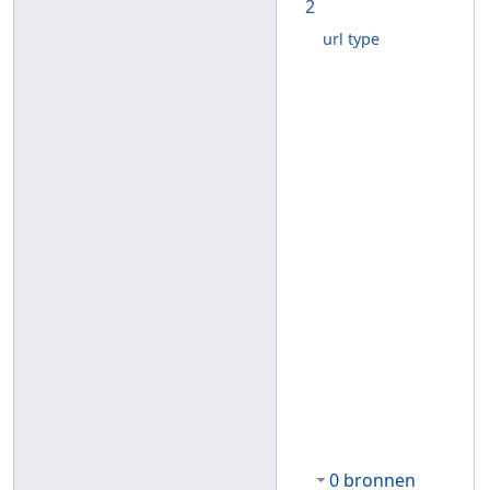
2
url type
0 bronnen