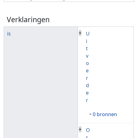
Verklaringen
is
U
i
t
v
o
e
r
d
e
r
0 bronnen
O
r