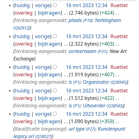
t
huidig
vorige
16 mrt 2023 12:34
Ruettet
2
overleg
bijdragen
2.746 bytes
+424
0
Verklaring aangemaakt:
plaats
:
Nottingham
(P10)
2
(Q62912)
3
huidig
vorige
16 mrt 2023 12:34
Ruettet
overleg
bijdragen
2.322 bytes
+403
Verklaring aangemaakt:
sorteernaam
: New Art
(P31)
Exchange
huidig
vorige
16 mrt 2023 12:34
Ruettet
overleg
bijdragen
1.919 bytes
+407
Verklaring aangemaakt:
is
:
Organisator
(P1)
(Q58545)
huidig
vorige
16 mrt 2023 12:34
Ruettet
overleg
bijdragen
1.512 bytes
+422
Verklaring aangemaakt:
is
:
Uitvoerder
(P1)
(Q58543)
huidig
vorige
16 mrt 2023 12:34
Ruettet
overleg
bijdragen
1.090 bytes
+359
Kwalificatie toegevoegd:
url type
:
Kunstenpunt
(P27)
legacy url
(Q58527)