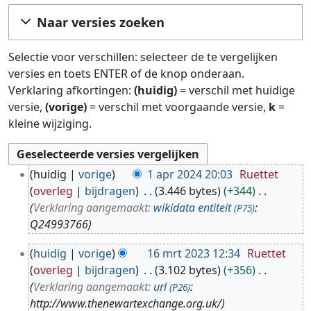
Ga naar:
navigatie
,
zoeken
Naar versies zoeken
Selectie voor verschillen: selecteer de te vergelijken
versies en toets ENTER of de knop onderaan.
Verklaring afkortingen:
(huidig)
= verschil met huidige
versie,
(vorige)
= verschil met voorgaande versie,
k
=
kleine wijziging.
1
huidig
vorige
1 apr 2024 20:03
Ruettet
a
overleg
bijdragen
3.446 bytes
+344
p
Verklaring aangemaakt:
wikidata entiteit
:
(P75)
r
Q24993766
2
1
0
huidig
vorige
16 mrt 2023 12:34
Ruettet
6
2
overleg
bijdragen
3.102 bytes
+356
m
4
Verklaring aangemaakt:
url
:
(P26)
r
http://www.thenewartexchange.org.uk/