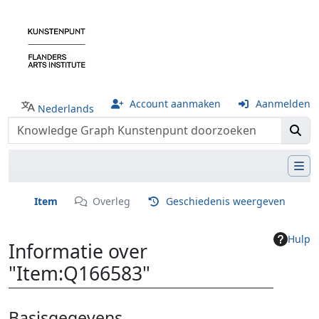
Account aanmaken
Aanmelden
Nederlands
Item
Overleg
Geschiedenis weergeven
Hulp
Informatie over
"Item:Q166583"
Ga naar:
navigatie
,
zoeken
Basisgegevens