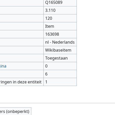
Q165089
3.110
120
Item
163698
nl - Nederlands
Wikibaseitem
Toegestaan
gina
0
6
ringen in deze entiteit
1
ers (onbeperkt)