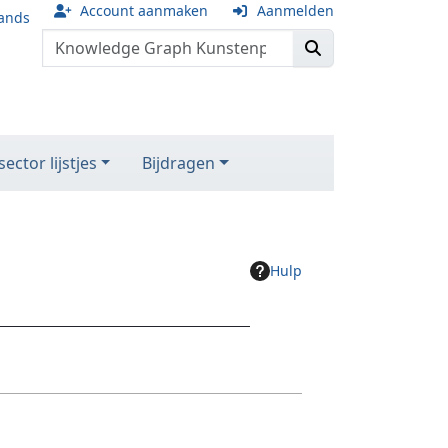
Account aanmaken
Aanmelden
ands
ector lijstjes
Bijdragen
Hulp