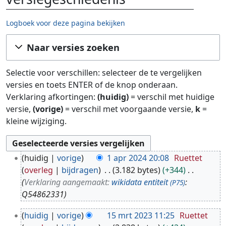
Logboek voor deze pagina bekijken
Ga naar:
navigatie
,
zoeken
Naar versies zoeken
Selectie voor verschillen: selecteer de te vergelijken
versies en toets ENTER of de knop onderaan.
Verklaring afkortingen:
(huidig)
= verschil met huidige
versie,
(vorige)
= verschil met voorgaande versie,
k
=
kleine wijziging.
1
huidig
vorige
1 apr 2024 20:08
Ruettet
a
overleg
bijdragen
3.182 bytes
+344
p
Verklaring aangemaakt:
wikidata entiteit
:
(P75)
r
Q54862331
2
1
0
huidig
vorige
15 mrt 2023 11:25
Ruettet
5