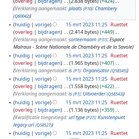
2
overleg
bijdragen
2.838 bytes
+424
m
4
Verklaring aangemaakt:
plaats
:
Chambery
(P10)
r
(Q60042)
t
huidig
vorige
15 mrt 2023 11:25
Ruettet
2
overleg
bijdragen
2.414 bytes
+449
0
Verklaring aangemaakt:
sorteernaam
: Espace
(P31)
2
Malraux - Scène Nationale de Chambéry et de la Savoie
3
huidig
vorige
15 mrt 2023 11:25
Ruettet
overleg
bijdragen
1.965 bytes
+407
Verklaring aangemaakt:
is
:
Organisator
(P1)
(Q58545)
huidig
vorige
15 mrt 2023 11:25
Ruettet
overleg
bijdragen
1.558 bytes
+422
Verklaring aangemaakt:
is
:
Uitvoerder
(P1)
(Q58543)
huidig
vorige
15 mrt 2023 11:25
Ruettet
overleg
bijdragen
1.136 bytes
+359
Kwalificatie toegevoegd:
url type
:
Kunstenpunt
(P27)
legacy url
(Q58527)
huidig
vorige
15 mrt 2023 11:25
Ruettet