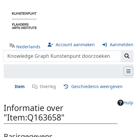
Account aanmaken
Aanmelden
Nederlands
Item
Overleg
Geschiedenis weergeven
Hulp
Informatie over
"Item:Q163658"
Ga naar:
navigatie
,
zoeken
Basisgegevens