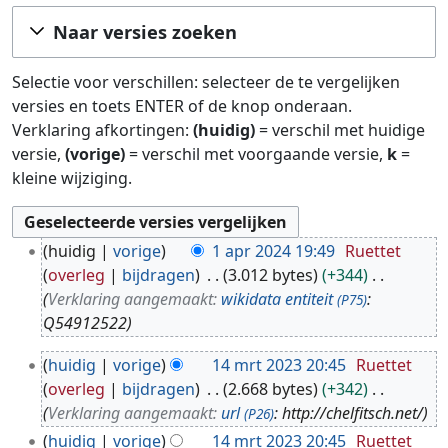
Ga naar:
navigatie
,
zoeken
Naar versies zoeken
Selectie voor verschillen: selecteer de te vergelijken
versies en toets ENTER of de knop onderaan.
Verklaring afkortingen:
(huidig)
= verschil met huidige
versie,
(vorige)
= verschil met voorgaande versie,
k
=
kleine wijziging.
1
huidig
vorige
1 apr 2024 19:49
Ruettet
a
overleg
bijdragen
3.012 bytes
+344
p
Verklaring aangemaakt:
wikidata entiteit
:
(P75)
r
Q54912522
2
1
0
huidig
vorige
14 mrt 2023 20:45
Ruettet
4
2
overleg
bijdragen
2.668 bytes
+342
m
4
Verklaring aangemaakt:
url
: http://chelfitsch.net/
(P26)
r
huidig
vorige
14 mrt 2023 20:45
Ruettet