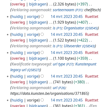
t
overleg
bijdragen
2.326 bytes
+397
2
Verklaring aangemaakt:
sorteernaam
: chelfitsch
(P31)
0
huidig
vorige
14 mrt 2023 20:45
Ruettet
2
overleg
bijdragen
1.929 bytes
+407
3
Verklaring aangemaakt:
is
:
Organisator
(P1)
(Q58545)
huidig
vorige
14 mrt 2023 20:45
Ruettet
overleg
bijdragen
1.522 bytes
+422
Verklaring aangemaakt:
is
:
Uitvoerder
(P1)
(Q58543)
huidig
vorige
14 mrt 2023 20:45
Ruettet
overleg
bijdragen
1.100 bytes
+359
Kwalificatie toegevoegd:
url type
:
Kunstenpunt
(P27)
legacy url
(Q58527)
huidig
vorige
14 mrt 2023 20:45
Ruettet
overleg
bijdragen
741 bytes
+380
Verklaring aangemaakt:
url
:
(P26)
https://data.kunsten.be/organisations/371865
huidig
vorige
14 mrt 2023 20:45
Ruettet
overleg
bijdragen
361 bytes
+361
Een