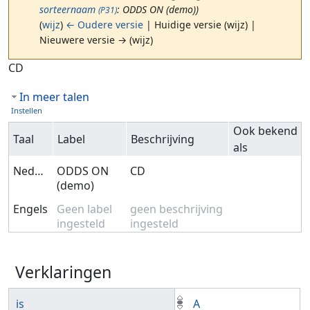
sorteernaam
: ODDS ON (demo))
(P31)
(
wijz
)
← Oudere versie
| Huidige versie (wijz) |
Nieuwere versie → (wijz)
Ga naar:
navigatie
,
zoeken
CD
In meer talen
Instellen
Ook bekend
Taal
Label
Beschrijving
als
Nederlands
ODDS ON
CD
(demo)
Engels
Geen label
geen beschrijving
ingesteld
ingesteld
Verklaringen
is
A