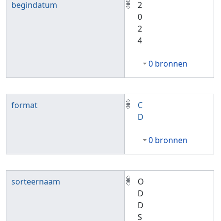
begindatum
2
0
2
4
0 bronnen
format
C
D
0 bronnen
sorteernaam
O
D
D
S