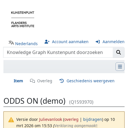
Account aanmaken
Aanmelden
Nederlands
Item
Overleg
Geschiedenis weergeven
ODDS ON (demo)
(Q1593970)
Versie door
Julievanlook
(
overleg
|
bijdragen
)
op 10
mrt 2026 om 15:53
(‎
Verklaring aangemaakt: