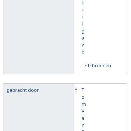
k
u
i
t
g
a
v
e
0 bronnen
gebracht door
T
o
m
V
a
n