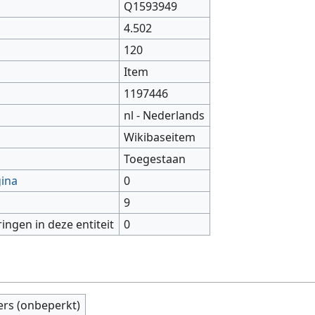
Q1593949
4.502
120
Item
1197446
nl - Nederlands
Wikibaseitem
Toegestaan
gina
0
9
ringen in deze entiteit
0
ers (onbeperkt)