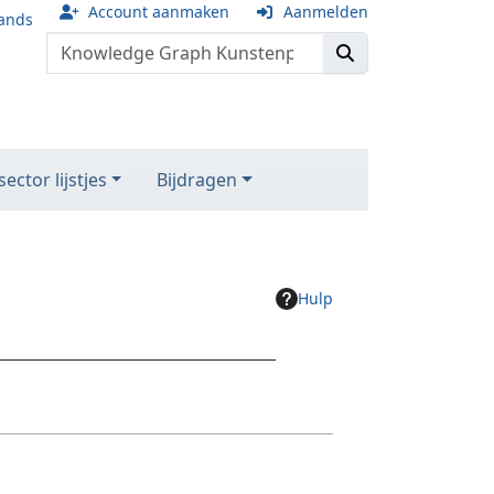
Account aanmaken
Aanmelden
ands
ector lijstjes
Bijdragen
Hulp