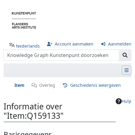
Account aanmaken
Aanmelden
Nederlands
Item
Overleg
Geschiedenis weergeven
Hulp
Informatie over
"Item:Q159133"
Ga naar:
navigatie
,
zoeken
Basisgegevens