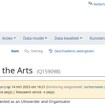
Nederl
Acties
Data model
Data kwaliteit
Kunstens
Item
Overleg
Geschiedenis weergeven
 the Arts
(Q159098)
gen
)
op 14 mrt 2023 om 16:21
(‎
Verklaring aangemaakt:
sorteernaam
ie (wijz) | Nieuwere versie → (wijz)
ested as an Uitvoerder and Organisator