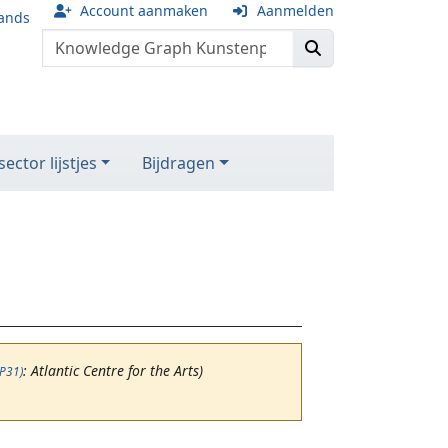
Account aanmaken
Aanmelden
ands
ector lijstjes
Bijdragen
: Atlantic Centre for the Arts)
(P31)