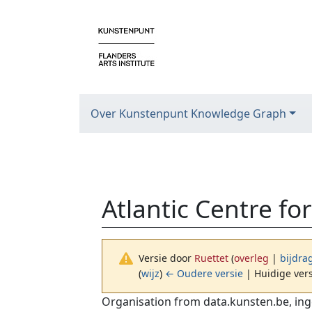
Over Kunstenpunt Knowledge Graph
Atlantic Centre for
Versie door
Ruettet
(
overleg
|
bijdra
(
wijz
)
← Oudere versie
| Huidige vers
Ga naar:
navigatie
,
zoeken
Organisation from data.kunsten.be, ing