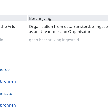
Beschrijving
 the Arts
Organisation from data.kunsten.be, ingest
as an Uitvoerder and Organisator
ld
geen beschrijving ingesteld
oerder
 bronnen
nisator
 bronnen