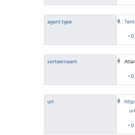
agent type
Tent
0
sorteernaam
Atla
0
url
http
ur
0