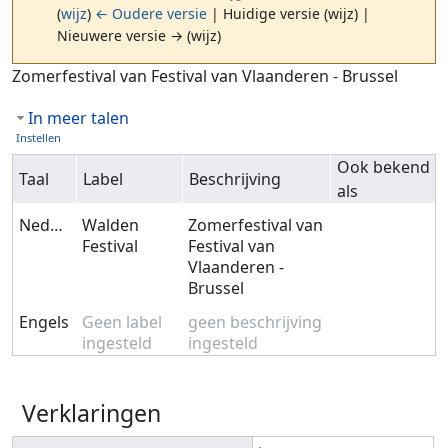
(
wijz
)
← Oudere versie
| Huidige versie (wijz) |
Nieuwere versie → (wijz)
Ga naar:
navigatie
,
zoeken
Zomerfestival van Festival van Vlaanderen - Brussel
In meer talen
Instellen
Ook bekend
Taal
Label
Beschrijving
als
Nederlands
Walden
Zomerfestival van
Festival
Festival van
Vlaanderen -
Brussel
Engels
Geen label
geen beschrijving
ingesteld
ingesteld
Verklaringen