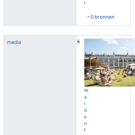
l
0 bronnen
media
W
a
l
d
e
n
f