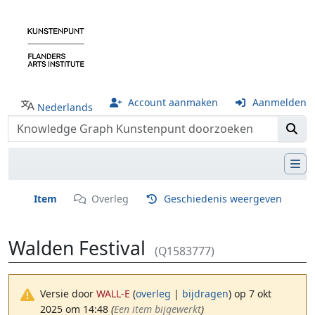
Account aanmaken
Aanmelden
Nederlands
Item
Overleg
Geschiedenis weergeven
Walden Festival
(Q1583777)
Versie door
WALL-E
(
overleg
|
bijdragen
)
op 7 okt
2025 om 14:48
(‎
Een item bijgewerkt
)