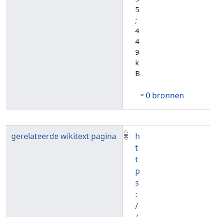
5
;
4
4
9
k
B
0 bronnen
gerelateerde wikitext pagina
h
t
t
p
s
:
/