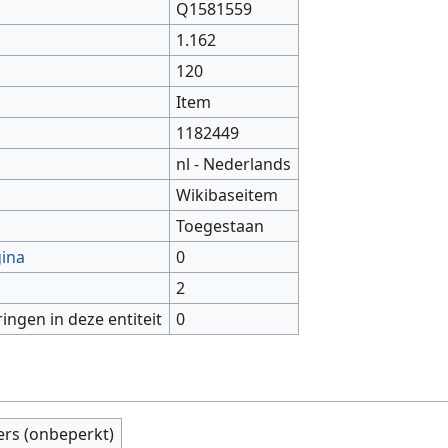
Q1581559
1.162
120
Item
1182449
nl - Nederlands
Wikibaseitem
Toegestaan
gina
0
2
ringen in deze entiteit
0
ers (onbeperkt)