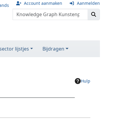
Account aanmaken
Aanmelden
ands
ector lijstjes
Bijdragen
Hulp