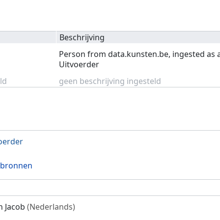
Beschrijving
Person from data.kunsten.be, ingested as 
Uitvoerder
ld
geen beschrijving ingesteld
oerder
 bronnen
 Jacob
(Nederlands)