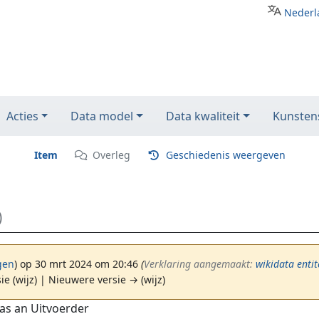
Nederl
Acties
Data model
Data kwaliteit
Kunstens
Item
Overleg
Geschiedenis weergeven
)
gen
)
op 30 mrt 2024 om 20:46
(‎
Verklaring aangemaakt:
wikidata entit
ie (wijz) | Nieuwere versie → (wijz)
as an Uitvoerder