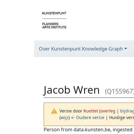
Over Kunstenpunt Knowledge Graph
Jacob Wren
(Q155967
Versie door
Ruettet
(
overleg
|
bijdra
(
wijz
)
← Oudere versie
| Huidige vers
Ga naar:
navigatie
,
zoeken
Person from data.kunsten.be, ingested 