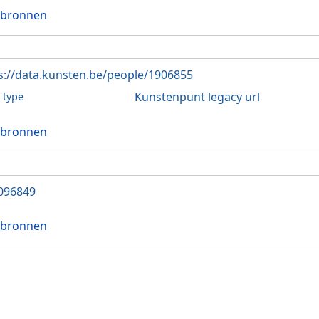
 bronnen
s://data.kunsten.be/people/1906855
Kunstenpunt legacy url
l type
 bronnen
096849
 bronnen