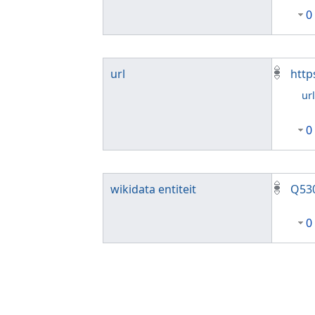
0
url
http
ur
0
wikidata entiteit
Q53
0