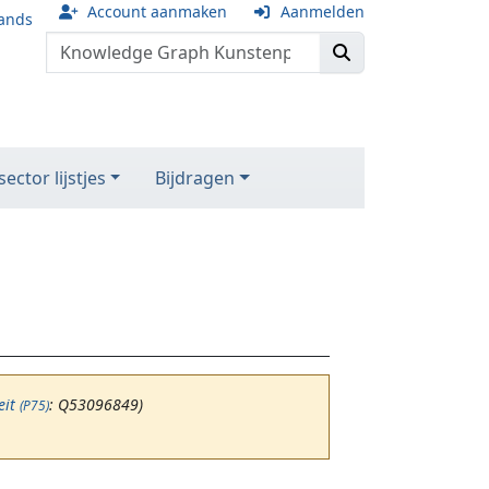
Account aanmaken
Aanmelden
ands
ector lijstjes
Bijdragen
eit
: Q53096849)
(P75)