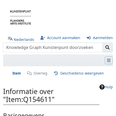
Account aanmaken
Aanmelden
Nederlands
Item
Overleg
Geschiedenis weergeven
Hulp
Informatie over
"Item:Q154611"
Ga naar:
navigatie
,
zoeken
Basisgegevens