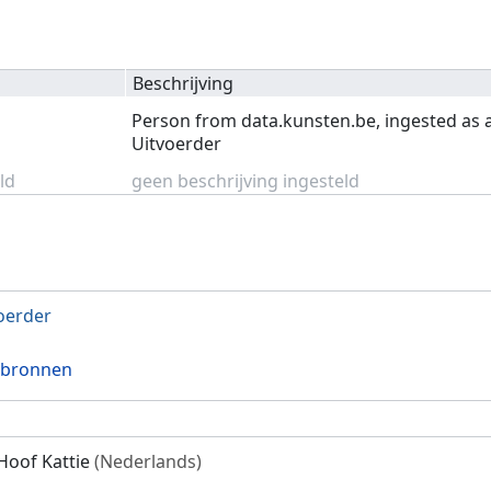
Beschrijving
Person from data.kunsten.be, ingested as 
Uitvoerder
ld
geen beschrijving ingesteld
oerder
 bronnen
Hoof Kattie
(Nederlands)