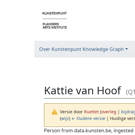
Over Kunstenpunt Knowledge Graph
Kattie van Hoof
(Q
Versie door
Ruettet
(
overleg
|
bijdra
(
wijz
)
← Oudere versie
| Huidige vers
Ga naar:
navigatie
,
zoeken
Person from data.kunsten.be, ingested 