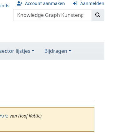
Account aanmaken
Aanmelden
ands
ector lijstjes
Bijdragen
: van Hoof Kattie)
(P31)