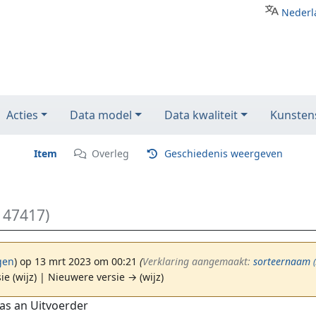
Nederl
Acties
Data model
Data kwaliteit
Kunstens
Item
Overleg
Geschiedenis weergeven
147417)
gen
)
op 13 mrt 2023 om 00:21
(‎
Verklaring aangemaakt:
sorteernaam
ie (wijz) | Nieuwere versie → (wijz)
as an Uitvoerder