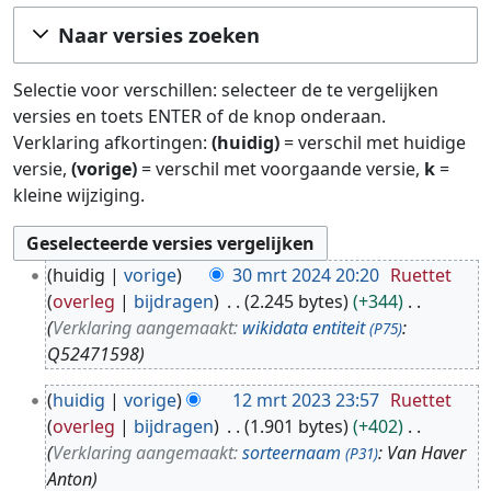
Ga naar:
navigatie
,
zoeken
Naar versies zoeken
Selectie voor verschillen: selecteer de te vergelijken
versies en toets ENTER of de knop onderaan.
Verklaring afkortingen:
(huidig)
= verschil met huidige
versie,
(vorige)
= verschil met voorgaande versie,
k
=
kleine wijziging.
3
huidig
vorige
30 mrt 2024 20:20
Ruettet
0
overleg
bijdragen
2.245 bytes
+344
m
Verklaring aangemaakt:
wikidata entiteit
:
(P75)
r
Q52471598
t
1
2
huidig
vorige
12 mrt 2023 23:57
Ruettet
2
0
overleg
bijdragen
1.901 bytes
+402
m
2
Verklaring aangemaakt:
sorteernaam
: Van Haver
(P31)
r
4
Anton