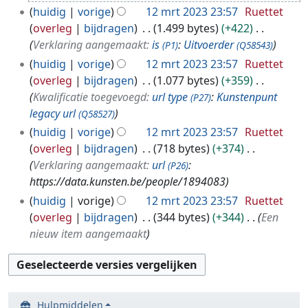
t
huidig
vorige
12 mrt 2023 23:57
Ruettet
2
overleg
bijdragen
1.499 bytes
+422
0
Verklaring aangemaakt:
is
:
Uitvoerder
(P1)
(Q58543)
2
huidig
vorige
12 mrt 2023 23:57
Ruettet
3
overleg
bijdragen
1.077 bytes
+359
Kwalificatie toegevoegd:
url type
:
Kunstenpunt
(P27)
legacy url
(Q58527)
huidig
vorige
12 mrt 2023 23:57
Ruettet
overleg
bijdragen
718 bytes
+374
Verklaring aangemaakt:
url
:
(P26)
https://data.kunsten.be/people/1894083
huidig
vorige
12 mrt 2023 23:57
Ruettet
overleg
bijdragen
344 bytes
+344
Een
nieuw item aangemaakt
Hulpmiddelen