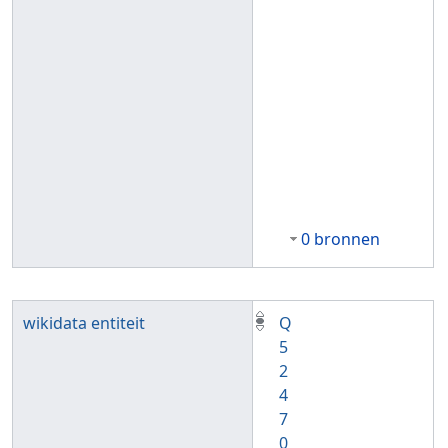
0 bronnen
wikidata entiteit
Q
5
2
4
7
0