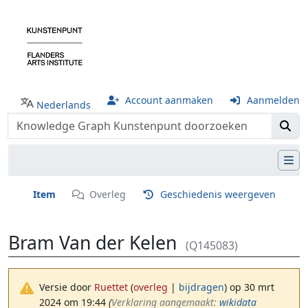
Account aanmaken
Aanmelden
Nederlands
Item
Overleg
Geschiedenis weergeven
Bram Van der Kelen
(Q145083)
Versie door
Ruettet
(
overleg
|
bijdragen
)
op 30 mrt
2024 om 19:44
(‎
Verklaring aangemaakt:
wikidata