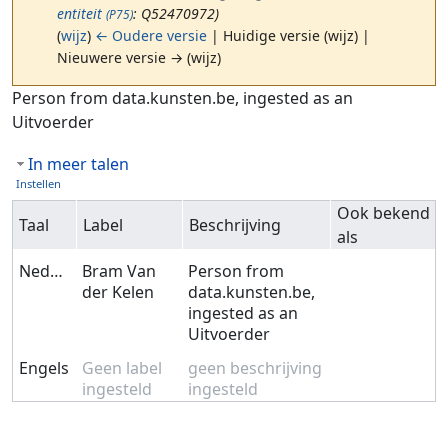
entiteit
: Q52470972)
(P75)
(
wijz
)
← Oudere versie
| Huidige versie (wijz) |
Nieuwere versie → (wijz)
Ga naar:
navigatie
,
zoeken
Person from data.kunsten.be, ingested as an
Uitvoerder
In meer talen
Instellen
Ook bekend
Taal
Label
Beschrijving
als
Nederlands
Bram Van
Person from
der Kelen
data.kunsten.be,
ingested as an
Uitvoerder
Engels
Geen label
geen beschrijving
ingesteld
ingesteld