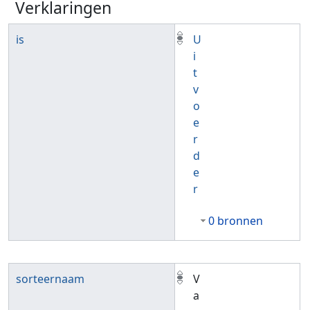
Verklaringen
is
U
i
t
v
o
e
r
d
e
r
0 bronnen
sorteernaam
V
a