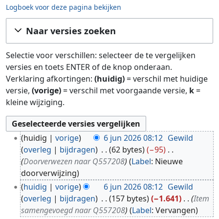
Logboek voor deze pagina bekijken
Ga naar:
navigatie
,
zoeken
Naar versies zoeken
Selectie voor verschillen: selecteer de te vergelijken
versies en toets ENTER of de knop onderaan.
Verklaring afkortingen:
(huidig)
= verschil met huidige
versie,
(vorige)
= verschil met voorgaande versie,
k
=
kleine wijziging.
6
huidig
vorige
6 jun 2026 08:12
Gewild
j
overleg
bijdragen
62 bytes
−95
u
Doorverwezen naar Q557208
Label
:
Nieuwe
n
doorverwijzing
2
huidig
vorige
6 jun 2026 08:12
Gewild
0
overleg
bijdragen
157 bytes
−1.641
Item
2
samengevoegd naar Q557208
Label
:
Vervangen
6