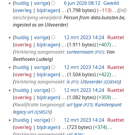
huidig
vorige
6 jun 2026 08:12
Gewild
overleg
bijdragen
1.798 bytes
−113
[nl]-
beschrijving verwijderd:
Person from data.kunsten.be,
ingested as an Uitvoerder
1
huidig
vorige
12 mrt 2023 14:24
Ruettet
2
overleg
bijdragen
1.911 bytes
+407
m
Verklaring aangemaakt:
sorteernaam
: Van
(P31)
r
Beethoven Ludwig
t
huidig
vorige
12 mrt 2023 14:24
Ruettet
2
overleg
bijdragen
1.504 bytes
+422
0
Verklaring aangemaakt:
is
:
Uitvoerder
(P1)
(Q58543)
2
huidig
vorige
12 mrt 2023 14:24
Ruettet
3
overleg
bijdragen
1.082 bytes
+359
Kwalificatie toegevoegd:
url type
:
Kunstenpunt
(P27)
legacy url
(Q58527)
huidig
vorige
12 mrt 2023 14:24
Ruettet
overleg
bijdragen
723 bytes
+374
Verklaring aangemaakt:
url
:
(P26)