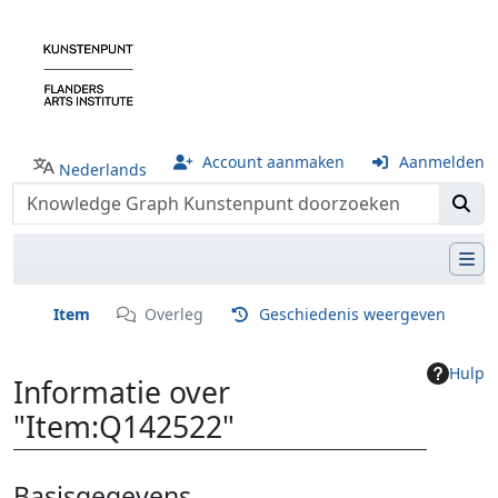
Account aanmaken
Aanmelden
Nederlands
Item
Overleg
Geschiedenis weergeven
Hulp
Informatie over
"Item:Q142522"
Ga naar:
navigatie
,
zoeken
Basisgegevens