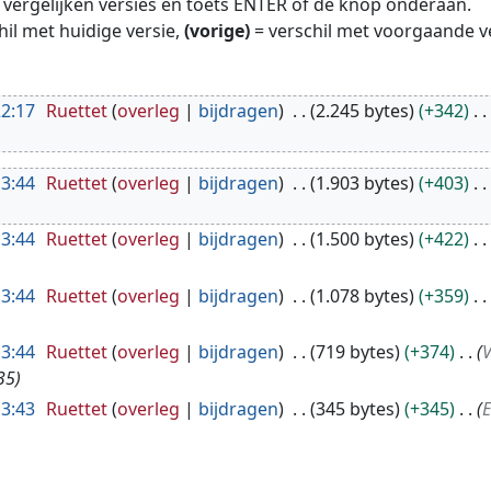
te vergelijken versies en toets ENTER of de knop onderaan.
hil met huidige versie,
(vorige)
= verschil met voorgaande v
22:17
Ruettet
overleg
bijdragen
2.245 bytes
+342
13:44
Ruettet
overleg
bijdragen
1.903 bytes
+403
13:44
Ruettet
overleg
bijdragen
1.500 bytes
+422
13:44
Ruettet
overleg
bijdragen
1.078 bytes
+359
13:44
Ruettet
overleg
bijdragen
719 bytes
+374
V
35
13:43
Ruettet
overleg
bijdragen
345 bytes
+345
E