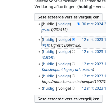
Selectie voor verschillen: selecteer de 
Verklaring afkortingen:
(huidig)
= versc
3
huidig
vorige
30 mrt 2024 
0
: Q237416
(P75)
m
1
r
huidig
vorige
12 mrt 2023 
2
t
: Ugresic Dubravka
(P31)
m
2
huidig
vorige
12 mrt 2023 
r
0
(Q58543)
t
2
huidig
vorige
12 mrt 2023 
2
4
Kunstenpunt legacy url
(Q58527)
0
huidig
vorige
12 mrt 2023 
2
https://data.kunsten.be/people/19073
3
huidig
vorige
12 mrt 2023 