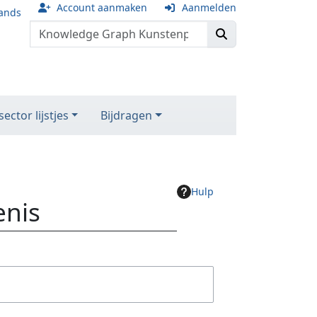
Account aanmaken
Aanmelden
ands
ector lijstjes
Bijdragen
Hulp
enis