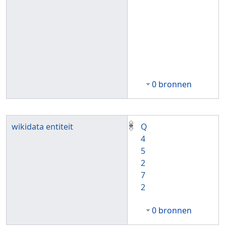
0 bronnen
wikidata entiteit
Q
4
5
2
7
2
0 bronnen