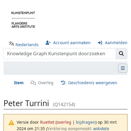
Account aanmaken
Aanmelden
Nederlands
Item
Overleg
Geschiedenis weergeven
Peter Turrini
(Q142154)
Versie door
Ruettet
(
overleg
|
bijdragen
)
op 30 mrt
2024 om 21:35
(‎
Verklaring aangemaakt:
wikidata