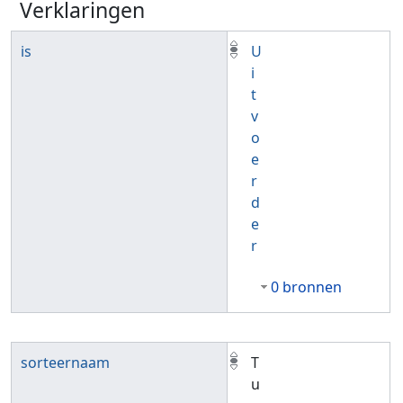
Verklaringen
is
U
i
t
v
o
e
r
d
e
r
0 bronnen
sorteernaam
T
u