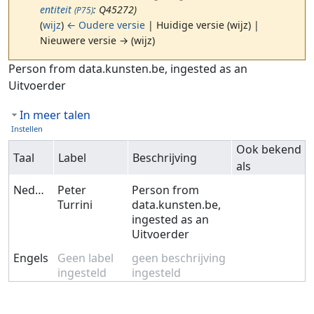
entiteit
: Q45272)
(P75)
(
wijz
)
← Oudere versie
| Huidige versie (wijz) |
Nieuwere versie → (wijz)
Ga naar:
navigatie
,
zoeken
Person from data.kunsten.be, ingested as an
Uitvoerder
In meer talen
Instellen
Ook bekend
Taal
Label
Beschrijving
als
Nederlands
Peter
Person from
Turrini
data.kunsten.be,
ingested as an
Uitvoerder
Engels
Geen label
geen beschrijving
ingesteld
ingesteld