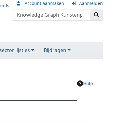
Account aanmaken
Aanmelden
ands
ector lijstjes
Bijdragen
Hulp