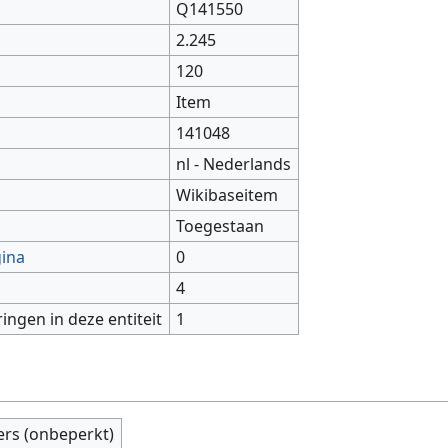
Q141550
2.245
120
Item
141048
nl - Nederlands
Wikibaseitem
Toegestaan
gina
0
4
ringen in deze entiteit
1
ers (onbeperkt)