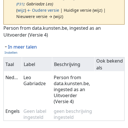
: Gabriadze Leo)
(P31)
(
wijz
)
← Oudere versie
| Huidige versie (wijz) |
Nieuwere versie → (wijz)
Ga naar:
navigatie
,
zoeken
Person from data.kunsten.be, ingested as an
Uitvoerder (Versie 4)
In meer talen
Instellen
Ook bekend
Taal
Label
Beschrijving
als
Nederlands
Leo
Person from
Gabriadze
data.kunsten.be,
ingested as an
Uitvoerder
(Versie 4)
Engels
Geen label
geen beschrijving
ingesteld
ingesteld