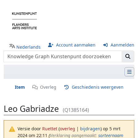
Account aanmaken
Aanmelden
Nederlands
Item
Overleg
Geschiedenis weergeven
Leo Gabriadze
(Q1385164)
Versie door
Ruettet
(
overleg
|
bijdragen
)
op 5 mrt
2024 om 22:11
(‎
Verklaring aangemaakt:
sorteernaam