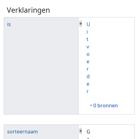
Verklaringen
is
U
i
t
v
o
e
r
d
e
r
0 bronnen
sorteernaam
G