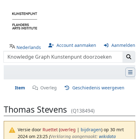
Account aanmaken
Aanmelden
Nederlands
Item
Overleg
Geschiedenis weergeven
Thomas Stevens
(Q138494)
Versie door
Ruettet
(
overleg
|
bijdragen
)
op 30 mrt
2024 om 23:25
(‎
Verklaring aangemaakt:
wikidata