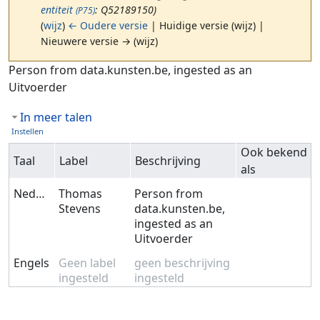
entiteit
: Q52189150)
(P75)
(
wijz
)
← Oudere versie
| Huidige versie (wijz) |
Nieuwere versie → (wijz)
Ga naar:
navigatie
,
zoeken
Person from data.kunsten.be, ingested as an
Uitvoerder
In meer talen
Instellen
Ook bekend
Taal
Label
Beschrijving
als
Nederlands
Thomas
Person from
Stevens
data.kunsten.be,
ingested as an
Uitvoerder
Engels
Geen label
geen beschrijving
ingesteld
ingesteld