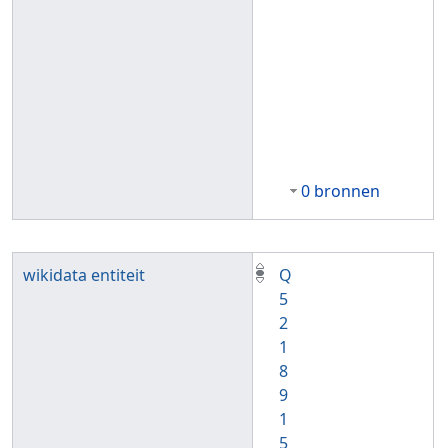
0 bronnen
wikidata entiteit
Q
5
2
1
8
9
1
5