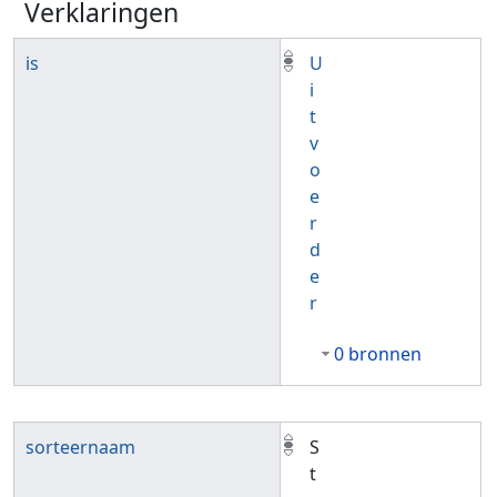
Verklaringen
is
U
i
t
v
o
e
r
d
e
r
0 bronnen
sorteernaam
S
t