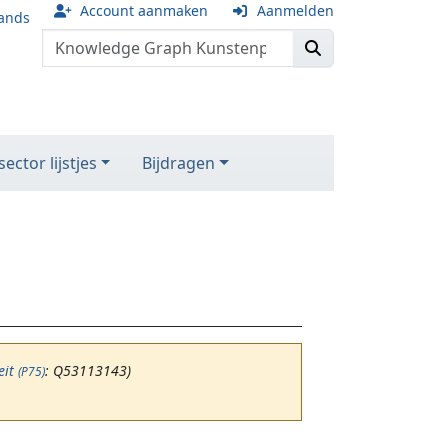
Account aanmaken
Aanmelden
ands
ector lijstjes
Bijdragen
eit
: Q53113143)
(P75)