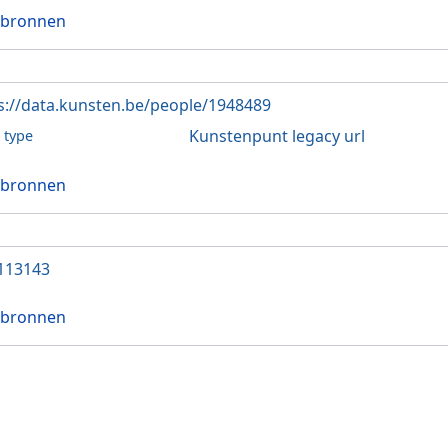
 bronnen
s://data.kunsten.be/people/1948489
Kunstenpunt legacy url
l type
 bronnen
113143
 bronnen