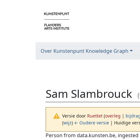
Over Kunstenpunt Knowledge Graph
Sam Slambrouck
Versie door
Ruettet
(
overleg
|
bijdra
(
wijz
)
← Oudere versie
| Huidige vers
Ga naar:
navigatie
,
zoeken
Person from data.kunsten.be, ingested 