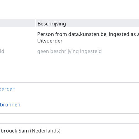
Beschrijving
Person from data.kunsten.be, ingested as 
Uitvoerder
ld
geen beschrijving ingesteld
oerder
 bronnen
mbrouck Sam
(Nederlands)