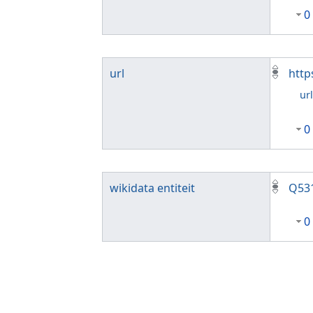
0
url
http
ur
0
wikidata entiteit
Q53
0