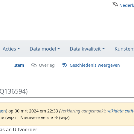
Nederl
Acties
Data model
Data kwaliteit
Kunstens
Item
Overleg
Geschiedenis weergeven
(Q136594)
gen
)
op 30 mrt 2024 om 22:33
(‎
Verklaring aangemaakt:
wikidata entit
ie (wijz) | Nieuwere versie → (wijz)
as an Uitvoerder