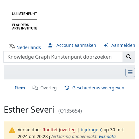
Account aanmaken
Aanmelden
Nederlands
Item
Overleg
Geschiedenis weergeven
Esther Severi
(Q135654)
Versie door
Ruettet
(
overleg
|
bijdragen
)
op 30 mrt
2024 om 20:28
(‎
Verklaring aangemaakt:
wikidata