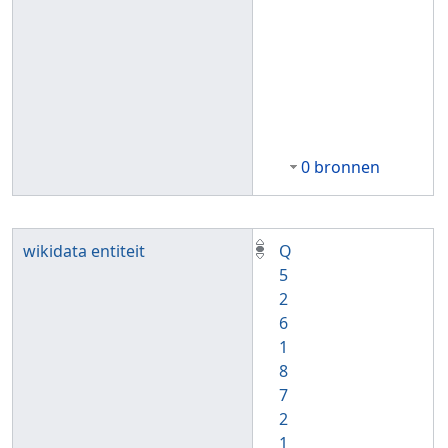
0 bronnen
wikidata entiteit
Q
5
2
6
1
8
7
2
1