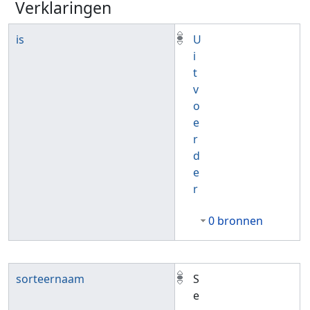
Verklaringen
is
U
i
t
v
o
e
r
d
e
r
0 bronnen
sorteernaam
S
e