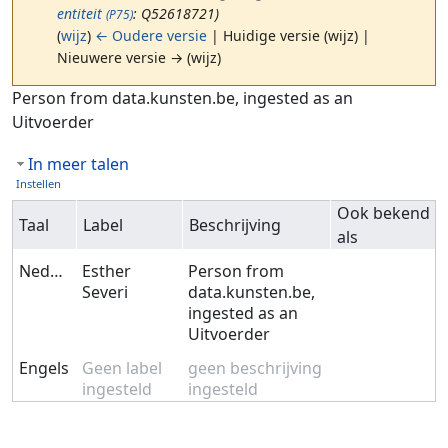
entiteit
: Q52618721)
(P75)
(
wijz
)
← Oudere versie
| Huidige versie (wijz) |
Nieuwere versie → (wijz)
Ga naar:
navigatie
,
zoeken
Person from data.kunsten.be, ingested as an
Uitvoerder
In meer talen
Instellen
Ook bekend
Taal
Label
Beschrijving
als
Nederlands
Esther
Person from
Severi
data.kunsten.be,
ingested as an
Uitvoerder
Engels
Geen label
geen beschrijving
ingesteld
ingesteld