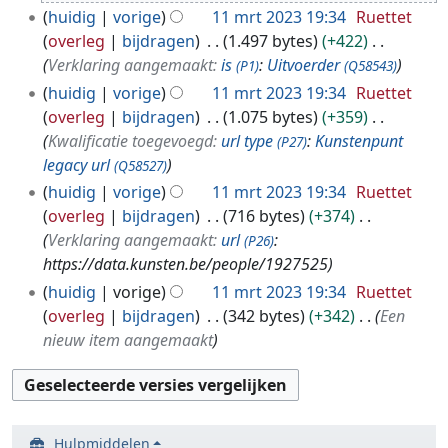
t
huidig
vorige
11 mrt 2023 19:34
Ruettet
2
overleg
bijdragen
1.497 bytes
+422
0
Verklaring aangemaakt:
is
:
Uitvoerder
(P1)
(Q58543)
2
huidig
vorige
11 mrt 2023 19:34
Ruettet
3
overleg
bijdragen
1.075 bytes
+359
Kwalificatie toegevoegd:
url type
:
Kunstenpunt
(P27)
legacy url
(Q58527)
huidig
vorige
11 mrt 2023 19:34
Ruettet
overleg
bijdragen
716 bytes
+374
Verklaring aangemaakt:
url
:
(P26)
https://data.kunsten.be/people/1927525
huidig
vorige
11 mrt 2023 19:34
Ruettet
overleg
bijdragen
342 bytes
+342
Een
nieuw item aangemaakt
Hulpmiddelen