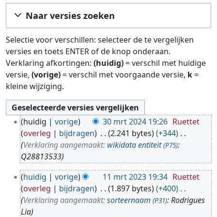
Ga naar:
navigatie
,
zoeken
Naar versies zoeken
Selectie voor verschillen: selecteer de te vergelijken
versies en toets ENTER of de knop onderaan.
Verklaring afkortingen:
(huidig)
= verschil met huidige
versie,
(vorige)
= verschil met voorgaande versie,
k
=
kleine wijziging.
3
huidig
vorige
30 mrt 2024 19:26
Ruettet
0
overleg
bijdragen
2.241 bytes
+344
m
Verklaring aangemaakt:
wikidata entiteit
:
(P75)
r
Q28813533
t
1
2
huidig
vorige
11 mrt 2023 19:34
Ruettet
1
0
overleg
bijdragen
1.897 bytes
+400
m
2
Verklaring aangemaakt:
sorteernaam
: Rodrigues
(P31)
r
4
Lia