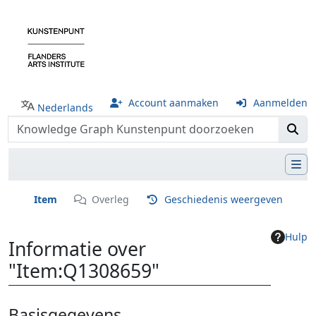
Account aanmaken
Aanmelden
Nederlands
Item
Overleg
Geschiedenis weergeven
Hulp
Informatie over
"Item:Q1308659"
Ga naar:
navigatie
,
zoeken
Basisgegevens