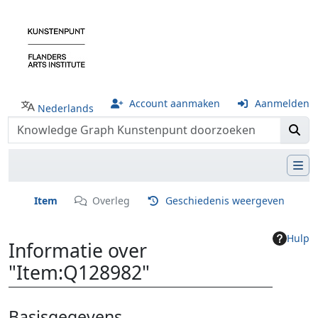
Account aanmaken
Aanmelden
Nederlands
Item
Overleg
Geschiedenis weergeven
Hulp
Informatie over
"Item:Q128982"
Ga naar:
navigatie
,
zoeken
Basisgegevens