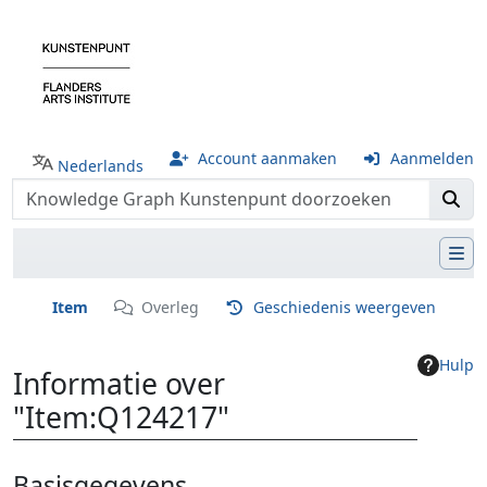
Account aanmaken
Aanmelden
Nederlands
Item
Overleg
Geschiedenis weergeven
Hulp
Informatie over
"Item:Q124217"
Ga naar:
navigatie
,
zoeken
Basisgegevens