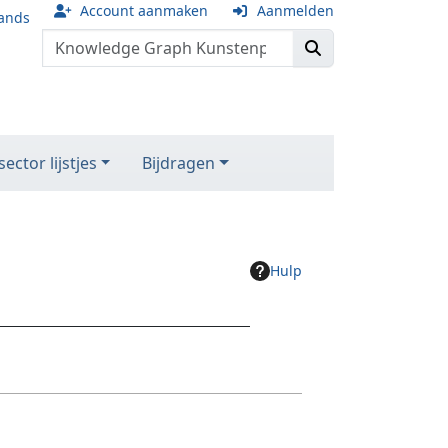
Account aanmaken
Aanmelden
ands
ector lijstjes
Bijdragen
Hulp