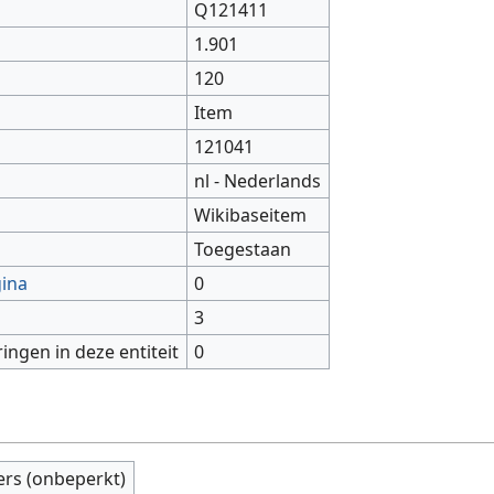
Q121411
1.901
120
Item
121041
nl - Nederlands
Wikibaseitem
Toegestaan
gina
0
3
ringen in deze entiteit
0
ers (onbeperkt)