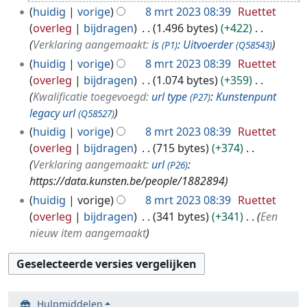
2
huidig
vorige
8 mrt 2023 08:39
Ruettet
0
overleg
bijdragen
1.496 bytes
+422
2
Verklaring aangemaakt:
is
:
Uitvoerder
(P1)
(Q58543)
3
huidig
vorige
8 mrt 2023 08:39
Ruettet
overleg
bijdragen
1.074 bytes
+359
Kwalificatie toegevoegd:
url type
:
Kunstenpunt
(P27)
legacy url
(Q58527)
huidig
vorige
8 mrt 2023 08:39
Ruettet
overleg
bijdragen
715 bytes
+374
Verklaring aangemaakt:
url
:
(P26)
https://data.kunsten.be/people/1882894
huidig
vorige
8 mrt 2023 08:39
Ruettet
overleg
bijdragen
341 bytes
+341
Een
nieuw item aangemaakt
Hulpmiddelen