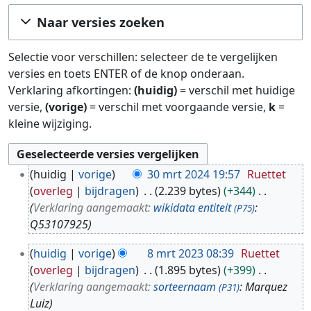
Ga naar:
navigatie
,
zoeken
Naar versies zoeken
Selectie voor verschillen: selecteer de te vergelijken
versies en toets ENTER of de knop onderaan.
Verklaring afkortingen:
(huidig)
= verschil met huidige
versie,
(vorige)
= verschil met voorgaande versie,
k
=
kleine wijziging.
3
huidig
vorige
30 mrt 2024 19:57
Ruettet
0
overleg
bijdragen
2.239 bytes
+344
m
Verklaring aangemaakt:
wikidata entiteit
:
(P75)
r
Q53107925
t
8
2
huidig
vorige
8 mrt 2023 08:39
Ruettet
m
0
overleg
bijdragen
1.895 bytes
+399
r
2
Verklaring aangemaakt:
sorteernaam
: Marquez
(P31)
t
4
Luiz