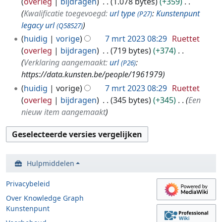
overleg
bijdragen
1.078 bytes
+359
Kwalificatie toegevoegd:
url type
:
Kunstenpunt
(P27)
legacy url
(Q58527)
huidig
vorige
7 mrt 2023 08:29
Ruettet
overleg
bijdragen
719 bytes
+374
Verklaring aangemaakt:
url
:
(P26)
https://data.kunsten.be/people/1961979
huidig
vorige
7 mrt 2023 08:29
Ruettet
overleg
bijdragen
345 bytes
+345
Een
nieuw item aangemaakt
Hulpmiddelen
Privacybeleid
Over Knowledge Graph
Kunstenpunt