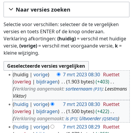
Ga naar:
navigatie
,
zoeken
Naar versies zoeken
Selectie voor verschillen: selecteer de te vergelijken
versies en toets ENTER of de knop onderaan.
Verklaring afkortingen:
(huidig)
= verschil met huidige
versie,
(vorige)
= verschil met voorgaande versie,
k
=
kleine wijziging.
7
huidig
vorige
7 mrt 2023 08:30
Ruettet
m
overleg
bijdragen
1.903 bytes
+403
r
Verklaring aangemaakt:
sorteernaam
: Leestmans
(P31)
t
Viktor
2
huidig
vorige
7 mrt 2023 08:30
Ruettet
0
overleg
bijdragen
1.500 bytes
+422
2
Verklaring aangemaakt:
is
:
Uitvoerder
(P1)
(Q58543)
3
huidig
vorige
7 mrt 2023 08:29
Ruettet