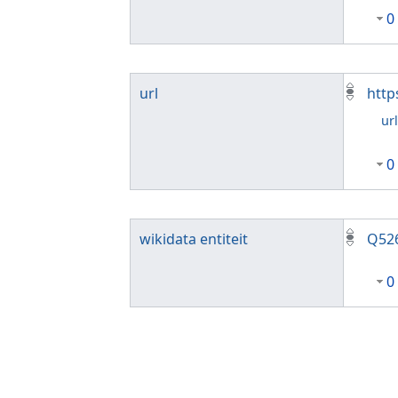
0
url
http
ur
0
wikidata entiteit
Q52
0