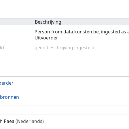
Beschrijving
Person from data.kunsten.be, ingested as 
Uitvoerder
ld
geen beschrijving ingesteld
oerder
 bronnen
h Paea
(Nederlands)