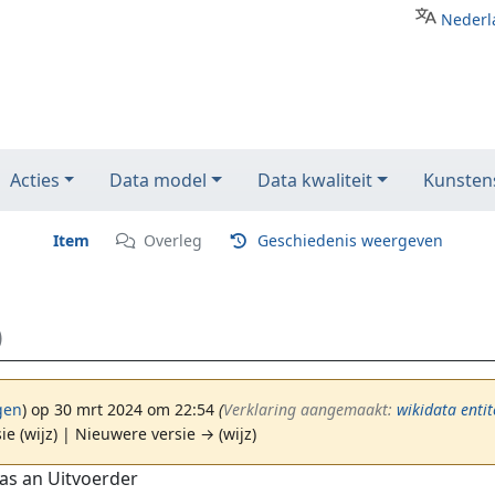
Nederl
Acties
Data model
Data kwaliteit
Kunstens
Item
Overleg
Geschiedenis weergeven
)
gen
)
op 30 mrt 2024 om 22:54
(‎
Verklaring aangemaakt:
wikidata entit
ie (wijz) | Nieuwere versie → (wijz)
as an Uitvoerder