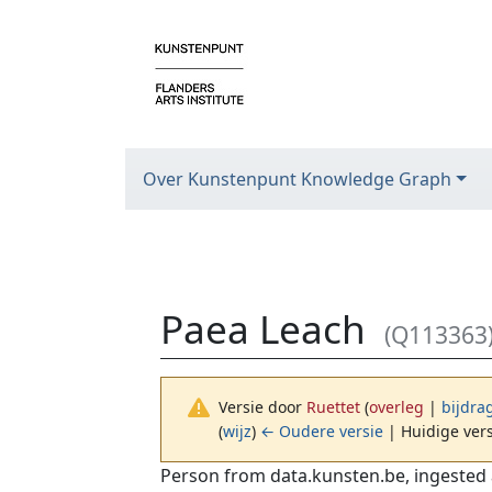
Over Kunstenpunt Knowledge Graph
Paea Leach
(Q113363
Versie door
Ruettet
(
overleg
|
bijdra
(
wijz
)
← Oudere versie
| Huidige vers
Ga naar:
navigatie
,
zoeken
Person from data.kunsten.be, ingested 