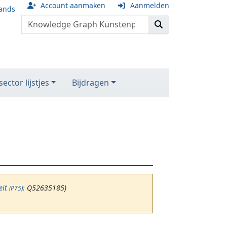
Account aanmaken
Aanmelden
ands
ector lijstjes
Bijdragen
eit
: Q52635185)
(P75)