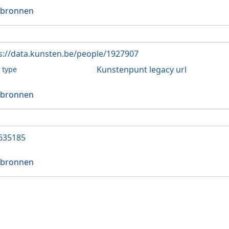
 bronnen
s://data.kunsten.be/people/1927907
Kunstenpunt legacy url
l type
 bronnen
635185
 bronnen