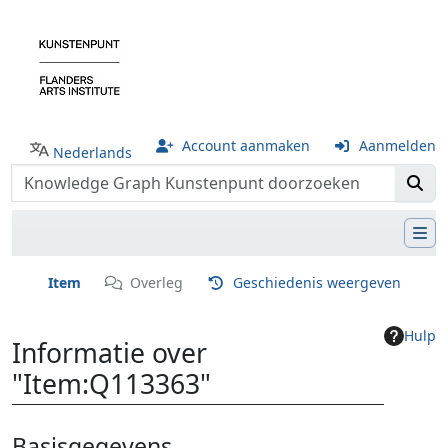
Account aanmaken
Aanmelden
Nederlands
Item
Overleg
Geschiedenis weergeven
Hulp
Informatie over
"Item:Q113363"
Ga naar:
navigatie
,
zoeken
Basisgegevens