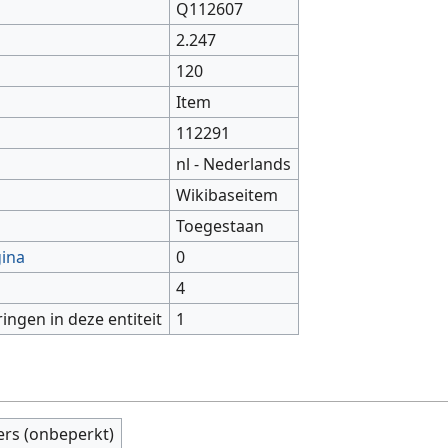
Q112607
2.247
120
Item
112291
nl - Nederlands
Wikibaseitem
Toegestaan
gina
0
4
ringen in deze entiteit
1
ers (onbeperkt)