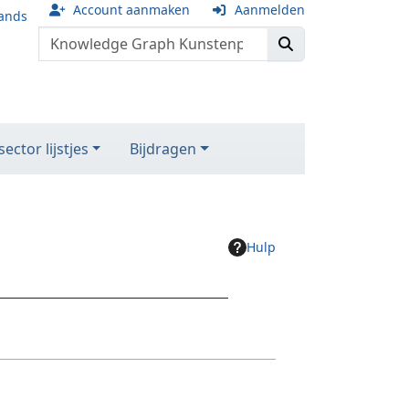
Account aanmaken
Aanmelden
ands
ector lijstjes
Bijdragen
Hulp