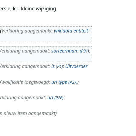
ersie,
k
= kleine wijziging.
Verklaring aangemaakt:
wikidata entiteit
Verklaring aangemaakt:
sorteernaam
:
(P31)
Verklaring aangemaakt:
is
:
Uitvoerder
(P1)
Kwalificatie toegevoegd:
url type
:
(P27)
rklaring aangemaakt:
url
:
(P26)
n nieuw item aangemaakt