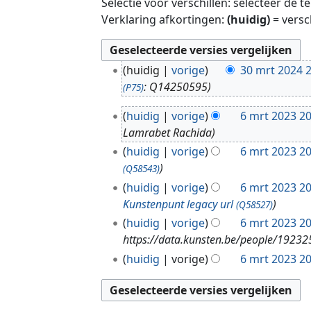
Selectie voor verschillen: selecteer de 
Verklaring afkortingen:
(huidig)
= versc
3
huidig
vorige
30 mrt 2024 
0
: Q14250595
(P75)
m
6
r
huidig
vorige
6 mrt 2023 20
m
t
Lamrabet Rachida
r
2
huidig
vorige
6 mrt 2023 20
t
0
(Q58543)
2
2
huidig
vorige
6 mrt 2023 20
0
4
Kunstenpunt legacy url
(Q58527)
2
huidig
vorige
6 mrt 2023 20
3
https://data.kunsten.be/people/19232
huidig
vorige
6 mrt 2023 20