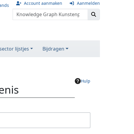
Account aanmaken
Aanmelden
ands
ector lijstjes
Bijdragen
Hulp
enis