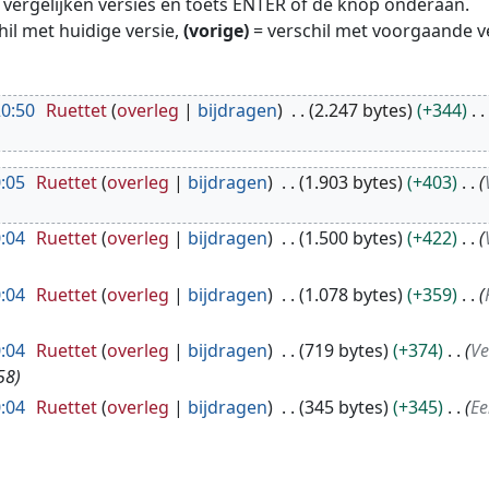
te vergelijken versies en toets ENTER of de knop onderaan.
hil met huidige versie,
(vorige)
= verschil met voorgaande v
20:50
Ruettet
overleg
bijdragen
2.247 bytes
+344
:05
Ruettet
overleg
bijdragen
1.903 bytes
+403
:04
Ruettet
overleg
bijdragen
1.500 bytes
+422
:04
Ruettet
overleg
bijdragen
1.078 bytes
+359
:04
Ruettet
overleg
bijdragen
719 bytes
+374
Ve
58
:04
Ruettet
overleg
bijdragen
345 bytes
+345
Ee