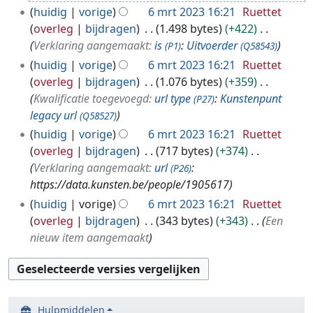
2
huidig
vorige
6 mrt 2023 16:21
Ruettet
0
overleg
bijdragen
1.498 bytes
+422
2
Verklaring aangemaakt:
is
:
Uitvoerder
(P1)
(Q58543)
3
huidig
vorige
6 mrt 2023 16:21
Ruettet
overleg
bijdragen
1.076 bytes
+359
Kwalificatie toegevoegd:
url type
:
Kunstenpunt
(P27)
legacy url
(Q58527)
huidig
vorige
6 mrt 2023 16:21
Ruettet
overleg
bijdragen
717 bytes
+374
Verklaring aangemaakt:
url
:
(P26)
https://data.kunsten.be/people/1905617
huidig
vorige
6 mrt 2023 16:21
Ruettet
overleg
bijdragen
343 bytes
+343
Een
nieuw item aangemaakt
Hulpmiddelen