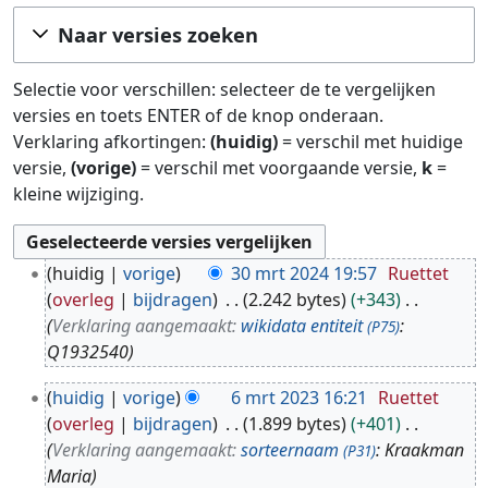
Ga naar:
navigatie
,
zoeken
Naar versies zoeken
Selectie voor verschillen: selecteer de te vergelijken
versies en toets ENTER of de knop onderaan.
Verklaring afkortingen:
(huidig)
= verschil met huidige
versie,
(vorige)
= verschil met voorgaande versie,
k
=
kleine wijziging.
3
huidig
vorige
30 mrt 2024 19:57
Ruettet
0
overleg
bijdragen
2.242 bytes
+343
m
Verklaring aangemaakt:
wikidata entiteit
:
(P75)
r
Q1932540
t
6
2
huidig
vorige
6 mrt 2023 16:21
Ruettet
m
0
overleg
bijdragen
1.899 bytes
+401
r
2
Verklaring aangemaakt:
sorteernaam
: Kraakman
(P31)
t
4
Maria